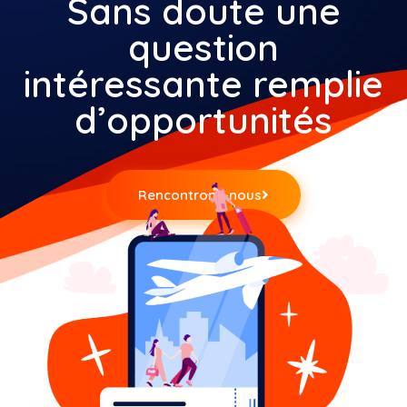
Sans doute une
question
intéressante remplie
d’opportunités
Rencontrons-nous